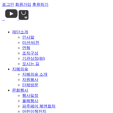
로그인
회원가입
후원하기
재단소개
인사말
미션/비전
연혁
조직구성
기관상징(BI)
오시는 길
지혜의숲
지혜의숲 소개
자원봉사
단체방문
문화행사
행사일정
올해행사
파주페어 북앤컬처
어린이책잔치