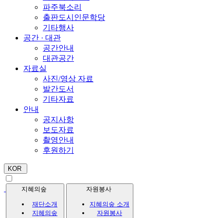
파주북소리
출판도시인문학당
기타행사
공간 · 대관
공간안내
대관공간
자료실
사진/영상 자료
발간도서
기타자료
안내
공지사항
보도자료
촬영안내
후원하기
KOR
지혜의숲
자원봉사
재단소개
지혜의숲 소개
지혜의숲
자원봉사