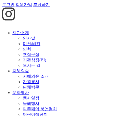
로그인
회원가입
후원하기
재단소개
인사말
미션/비전
연혁
조직구성
기관상징(BI)
오시는 길
지혜의숲
지혜의숲 소개
자원봉사
단체방문
문화행사
행사일정
올해행사
파주페어 북앤컬처
어린이책잔치