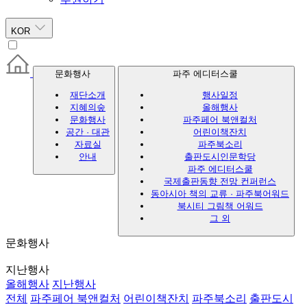
KOR
문화행사
파주 에디터스쿨
재단소개
행사일정
지혜의숲
올해행사
문화행사
파주페어 북앤컬처
공간 · 대관
어린이책잔치
자료실
파주북소리
안내
출판도시인문학당
파주 에디터스쿨
국제출판동향 전망 컨퍼런스
동아시아 책의 교류 · 파주북어워드
북시티 그림책 어워드
그 외
문화행사
지난행사
올해행사
지난행사
전체
파주페어 북앤컬처
어린이책잔치
파주북소리
출판도시