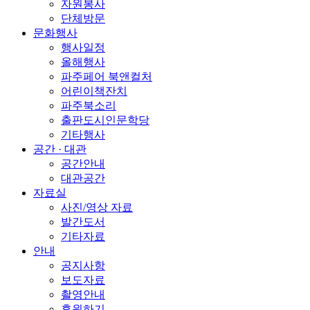
자원봉사
단체방문
문화행사
행사일정
올해행사
파주페어 북앤컬처
어린이책잔치
파주북소리
출판도시인문학당
기타행사
공간 · 대관
공간안내
대관공간
자료실
사진/영상 자료
발간도서
기타자료
안내
공지사항
보도자료
촬영안내
후원하기