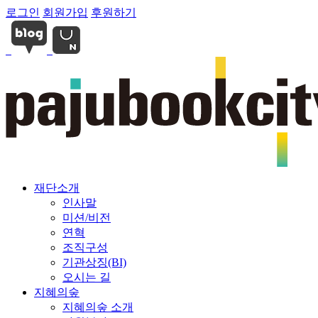
로그인
회원가입
후원하기
재단소개
인사말
미션/비전
연혁
조직구성
기관상징(BI)
오시는 길
지혜의숲
지혜의숲 소개